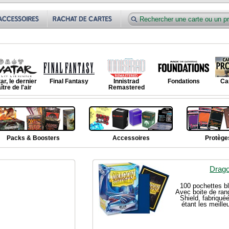
ar, le dernier
Final Fantasy
Innistrad
Fondations
Ca
tre de l'air
Remastered
Packs & Boosters
Accessoires
Protège
Drago
100 pochettes b
Avec boite de ran
Shield, fabriqu
étant les meille