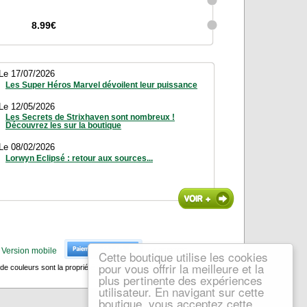
8.99€
Le 17/07/2026
Les Super Héros Marvel dévoilent leur puissance
Le 12/05/2026
Les Secrets de Strixhaven sont nombreux !
Découvrez les sur la boutique
Le 08/02/2026
Lorwyn Eclipsé : retour aux sources...
Version mobile
v4 05/07/26
Cette boutique utilise les cookies
rd Katana Standard Black - Noir
pour vous offrir la meilleure et la
 couleurs sont la propriété de Wizards of the Coast, Inc. aux Etats-
plus pertinente des expériences
 cartes comme un samouraï avec les
utilisateur. En navigant sur cette
Ultimate Guard ! Faisant honneur à la
ication japonaise de qualité, ces sleeves
boutique, vous acceptez cette
me fabriquées avec précision sont