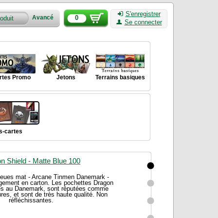
S'enregistrer
0
Avancé
Se connecter
rtes Promo
Jetons
Terrains basiques
s-cartes
n Shield - Matte Blue 100
leues mat - Arcane Tinmen Danemark -
gement en carton. Les pochettes Dragon
ées au Danemark, sont réputées comme
ures, et sont de très haute qualité. Non
réfléchissantes.