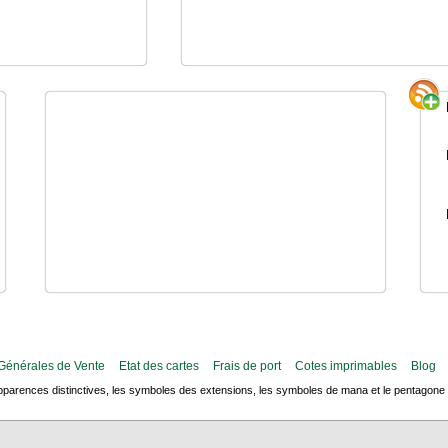
Générales de Vente
Etat des cartes
Frais de port
Cotes imprimables
Blog
Ultimate Gua
arences distinctives, les symboles des extensions, les symboles de mana et le pentagone de
Protégez vos
remière
sleeves Katana 
tradition de fabr
haut de gam