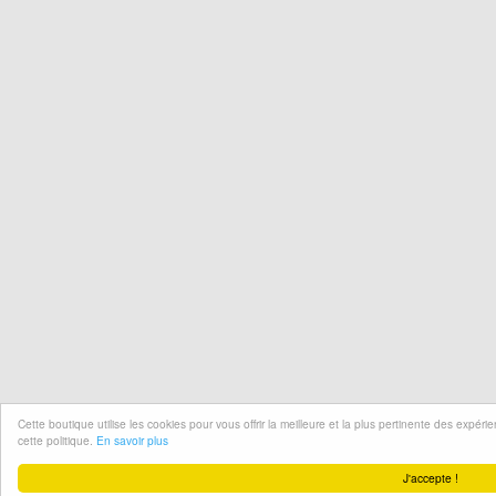
Cette boutique utilise les cookies pour vous offrir la meilleure et la plus pertinente des expér
cette politique.
En savoir plus
J'accepte !