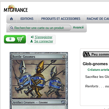
Avancé
S'enregistrer
0
Se connecter
Peu comm
Glob-gnomes
Créature-artef
Sacrifiez les G
Renforts . . . 