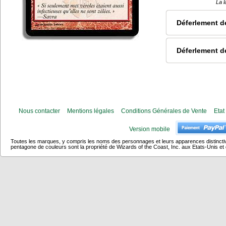
La l
Déferlement d
Déferlement d
Nous contacter
Mentions légales
Conditions Générales de Vente
Etat
Version mobile
Toutes les marques, y compris les noms des personnages et leurs apparences distincti
pentagone de couleurs sont la propriété de Wizards of the Coast, Inc. aux Etats-Unis et