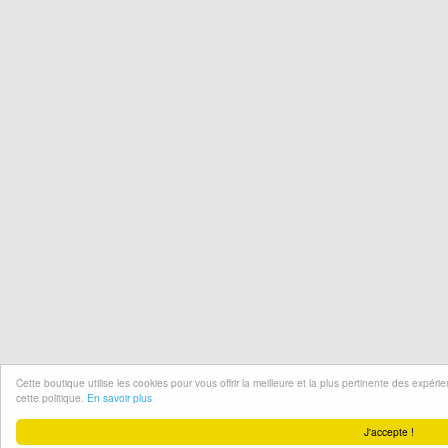
Cette boutique utilise les cookies pour vous offrir la meilleure et la plus pertinente des expér
cette politique.
En savoir plus
J'accepte !