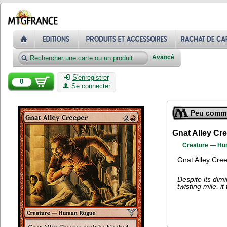
Avancé
S'enregistrer
0
Se connecter
Peu comm
Gnat Alley Cr
Creature — H
Gnat Alley Cree
Despite its dimi
twisting mile, i