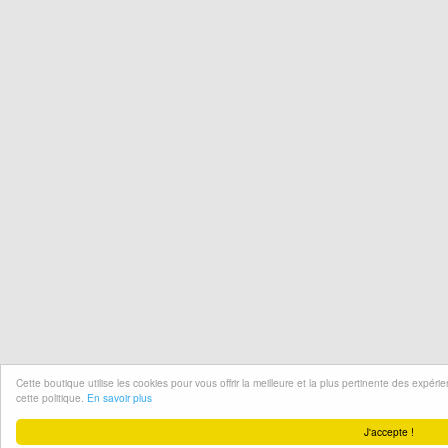
Cette boutique utilise les cookies pour vous offrir la meilleure et la plus pertinente des expér
cette politique.
En savoir plus
J'accepte !