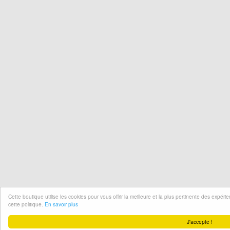
Cette boutique utilise les cookies pour vous offrir la meilleure et la plus pertinente des expér
cette politique.
En savoir plus
J'accepte !