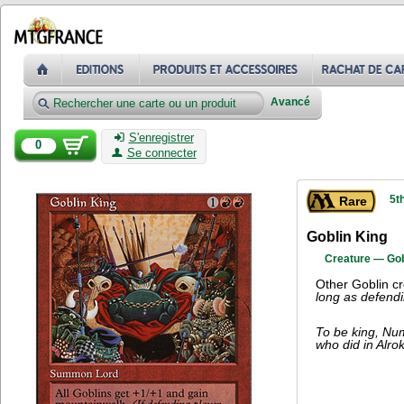
Avancé
S'enregistrer
0
Se connecter
5t
Rare
Goblin King
Creature — Gob
Other Goblin c
long as defendi
To be king, Nums
who did in Alrok.