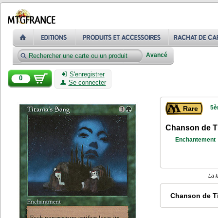
Avancé
S'enregistrer
0
Se connecter
5è
Rare
Chanson de Ti
Enchantement
La l
Chanson de Ti