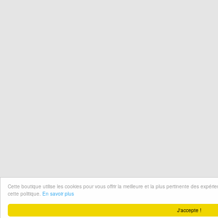
Cette boutique utilise les cookies pour vous offrir la meilleure et la plus pertinente des expér
cette politique.
En savoir plus
J'accepte !