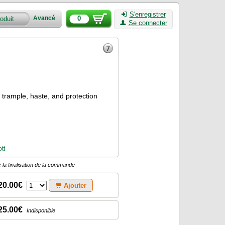
S'enregistrer
0
Avancé
Se connecter
e, trample, haste, and protection
tt
 la finalisation de la commande
20.00€
Ajouter
25.00€
Indisponible