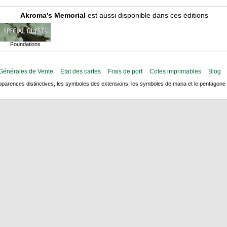
Akroma's Memorial
est aussi disponible dans ces éditions
Foundations
Générales de Vente
Etat des cartes
Frais de port
Cotes imprimables
Blog
arences distinctives, les symboles des extensions, les symboles de mana et le pentagone de