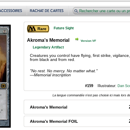
Future Sight
Rare
Akroma's Memorial
Version VF
Legendary Artifact
Creatures you control have flying, first strike, vigilanc
from black and from red.
"No rest. No mercy. No matter what."
—Memorial inscription
#159
Illustrateur:
Dan Sco
La langue commandée n'est pas choisie ici mais lors de
Akroma's Memorial
Akroma's Memorial FOIL