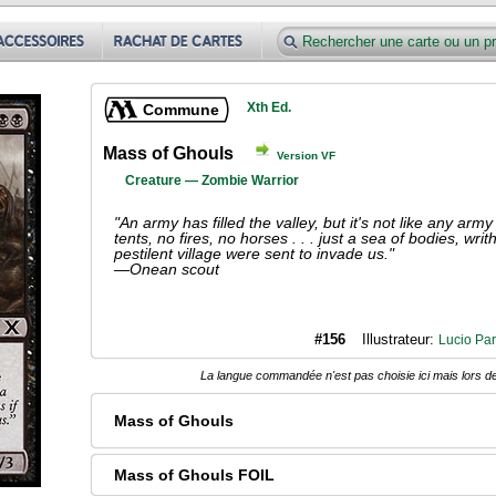
Xth Ed.
Commune
Mass of Ghouls
Version VF
Creature — Zombie Warrior
"An army has filled the valley, but it's not like any arm
tents, no fires, no horses . . . just a sea of bodies, wri
pestilent village were sent to invade us."
—Onean scout
#156
Illustrateur:
Lucio Parr
La langue commandée n'est pas choisie ici mais lors de
Mass of Ghouls
Mass of Ghouls FOIL