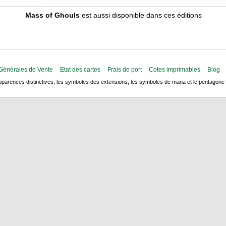
Mass of Ghouls
est aussi disponible dans ces éditions
Générales de Vente
Etat des cartes
Frais de port
Cotes imprimables
Blog
arences distinctives, les symboles des extensions, les symboles de mana et le pentagone de