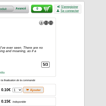
S'enregistrer
0
Avancé
Se connecter
y I've ever seen. There are no
thing and moaning, as if a
5/3
illo
 la finalisation de la commande
0.10€
Ajouter
0.15€
Indisponible