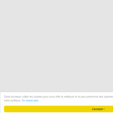
Cette boutique utilise les cookies pour vous offrir la meilleure et la plus pertinente des expér
cette politique.
En savoir plus
J'accepte !