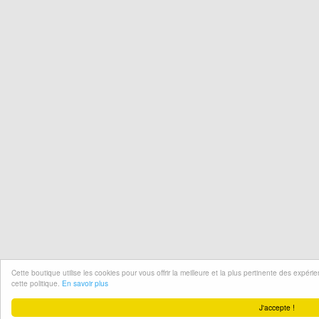
Cette boutique utilise les cookies pour vous offrir la meilleure et la plus pertinente des expér
cette politique.
En savoir plus
J'accepte !