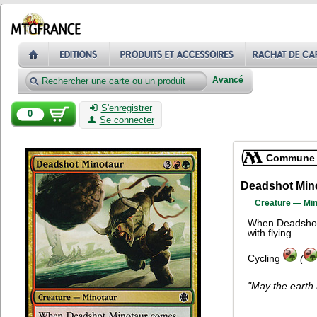
Avancé
S'enregistrer
0
Se connecter
Commune
Deadshot Min
Creature — Min
When Deadshot M
with flying.
Cycling
(
"May the earth 