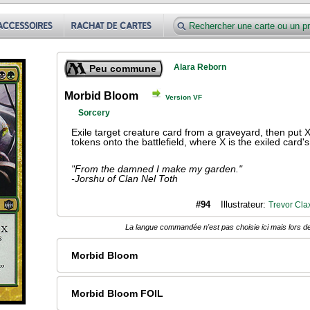
Alara Reborn
Peu commune
Morbid Bloom
Version VF
Sorcery
Exile target creature card from a graveyard, then put 
tokens onto the battlefield, where X is the exiled card'
"From the damned I make my garden."
-Jorshu of Clan Nel Toth
#94
Illustrateur:
Trevor Cla
La langue commandée n'est pas choisie ici mais lors de
Morbid Bloom
Morbid Bloom FOIL