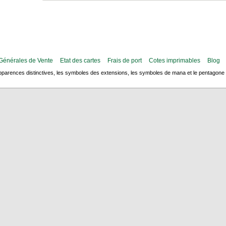
Générales de Vente
Etat des cartes
Frais de port
Cotes imprimables
Blog
arences distinctives, les symboles des extensions, les symboles de mana et le pentagone de