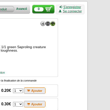
S'enregistrer
0
Avancé
Se connecter
X 1/1 green Saproling creature
s toughness.
xton
 la finalisation de la commande
0.20€
Ajouter
0.30€
Ajouter