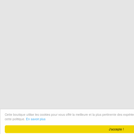
Cette boutique utilise les cookies pour vous offrir la meilleure et la plus pertinente des expér
cette politique.
En savoir plus
J'accepte !