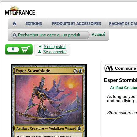
Avancé
S'enregistrer
0
Se connecter
Commune
Esper Stormb
Artifact Creat
As long as you
and has flying.
Stormcallers ca