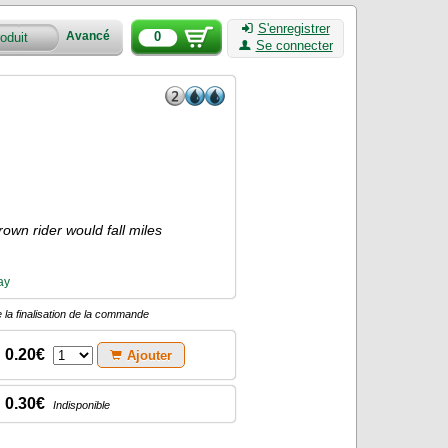
S'enregistrer
0
Avancé
Se connecter
own rider would fall miles
ay
 la finalisation de la commande
0.20€
Ajouter
0.30€
Indisponible