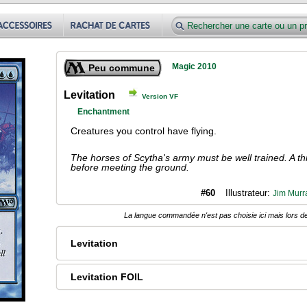
Magic 2010
Peu commune
Levitation
Version VF
Enchantment
Creatures you control have flying.
The horses of Scytha's army must be well trained. A thr
before meeting the ground.
#60
Illustrateur:
Jim Murr
La langue commandée n'est pas choisie ici mais lors de
Levitation
Levitation FOIL