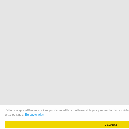
Cette boutique utilise les cookies pour vous offrir la meilleure et la plus pertinente des expér
cette politique.
En savoir plus
J'accepte !