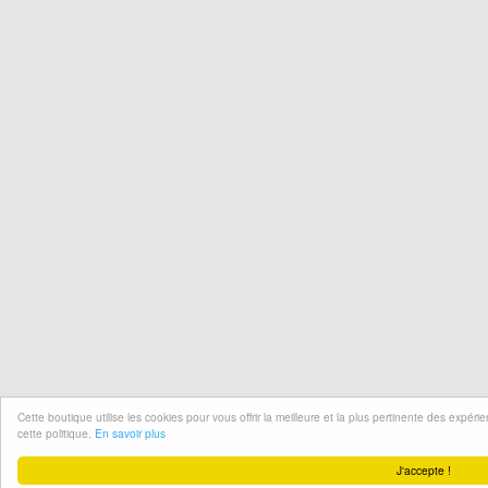
Cette boutique utilise les cookies pour vous offrir la meilleure et la plus pertinente des expér
cette politique.
En savoir plus
J'accepte !