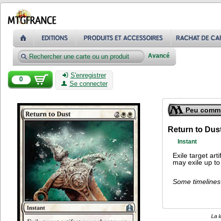
Avancé
S'enregistrer
0
Se connecter
Peu comm
Return to Dus
Instant
Exile target art
may exile up to
Some timelines 
La l