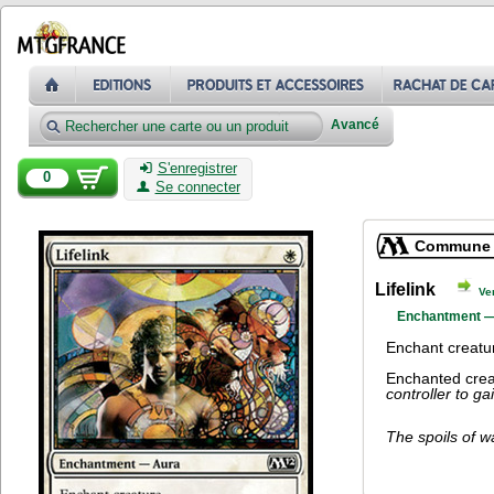
Avancé
S'enregistrer
0
Se connecter
Commune
Lifelink
Ve
Enchantment 
Enchant creatu
Enchanted creat
controller to ga
The spoils of w