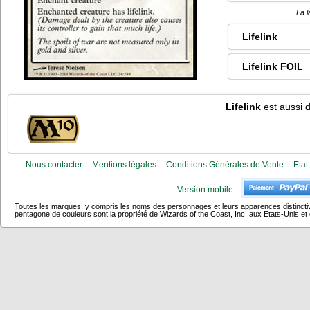
La l
Lifelink
Lifelink FOIL
Lifelink
est aussi d
Nous contacter
Mentions légales
Conditions Générales de Vente
Etat
Version mobile
Toutes les marques, y compris les noms des personnages et leurs apparences distincti
pentagone de couleurs sont la propriété de Wizards of the Coast, Inc. aux Etats-Unis et