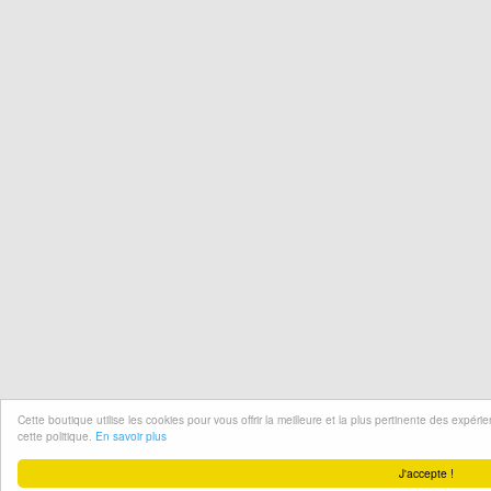
Cette boutique utilise les cookies pour vous offrir la meilleure et la plus pertinente des expér
cette politique.
En savoir plus
J'accepte !