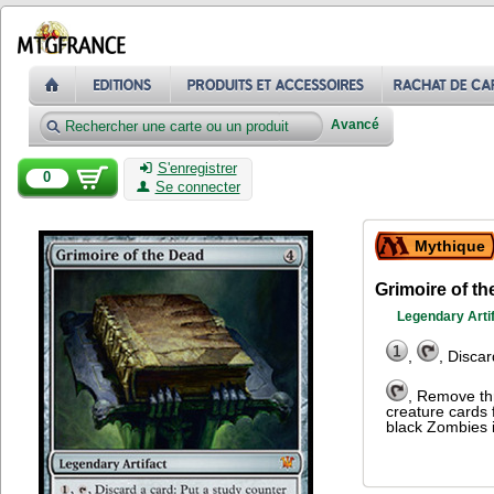
Avancé
S'enregistrer
0
Se connecter
Mythique
Grimoire of t
Legendary Arti
,
, Disca
, Remove thr
creature cards 
black Zombies i