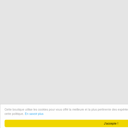
Cette boutique utilise les cookies pour vous offrir la meilleure et la plus pertinente des expér
cette politique.
En savoir plus
J'accepte !