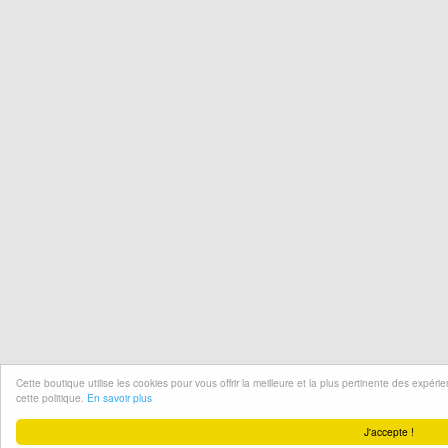
Cette boutique utilise les cookies pour vous offrir la meilleure et la plus pertinente des expér
cette politique.
En savoir plus
J'accepte !