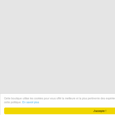
Cette boutique utilise les cookies pour vous offrir la meilleure et la plus pertinente des expér
cette politique.
En savoir plus
J'accepte !