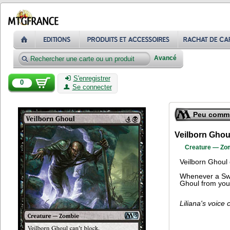
Avancé
S'enregistrer
0
Se connecter
Peu comm
Veilborn Ghou
Creature — Zo
Veilborn Ghoul 
Whenever a Swam
Ghoul from you
Liliana's voice 