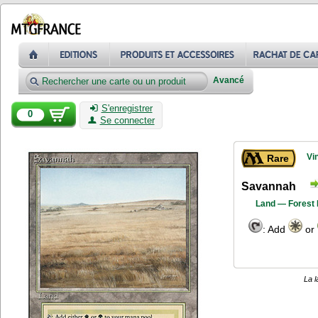
Avancé
S'enregistrer
0
Se connecter
Vi
Rare
Savannah
Land — Forest 
: Add
or
La l