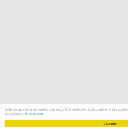
Cette boutique utilise les cookies pour vous offrir la meilleure et la plus pertinente des expér
cette politique.
En savoir plus
J'accepte !