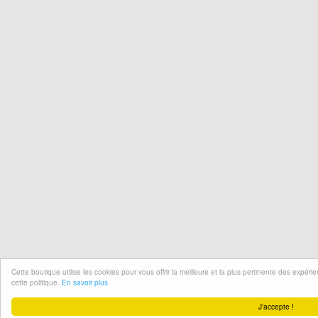
Cette boutique utilise les cookies pour vous offrir la meilleure et la plus pertinente des expér
cette politique.
En savoir plus
J'accepte !