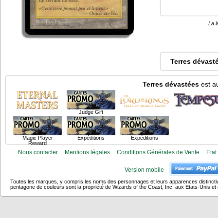
La l
Terres dévast
Terres dévastées
est au
Judge Gift
Magic Player
Expéditions
Expéditions
Reward
Nous contacter
Mentions légales
Conditions Générales de Vente
Etat
Version mobile
Toutes les marques, y compris les noms des personnages et leurs apparences distincti
pentagone de couleurs sont la propriété de Wizards of the Coast, Inc. aux Etats-Unis et