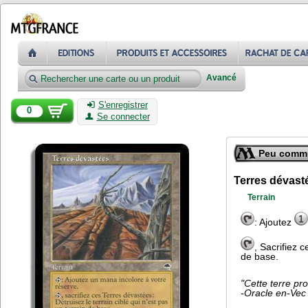
Avancé
S'enregistrer
0
Se connecter
Peu comm
Terres dévast
Terrain
: Ajoutez
, Sacrifiez c
de base.
"Cette terre pro
-Oracle en-Vec