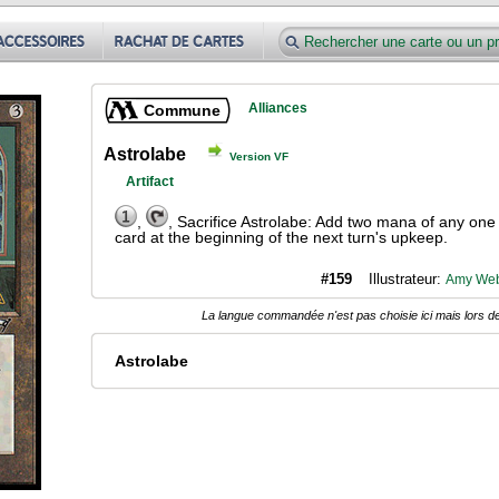
Alliances
Commune
Astrolabe
Version VF
Artifact
,
, Sacrifice Astrolabe: Add two mana of any one
card at the beginning of the next turn's upkeep.
#159
Illustrateur:
Amy We
La langue commandée n'est pas choisie ici mais lors de
Astrolabe