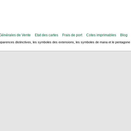
Générales de Vente
Etat des cartes
Frais de port
Cotes imprimables
Blog
arences distinctives, les symboles des extensions, les symboles de mana et le pentagone de