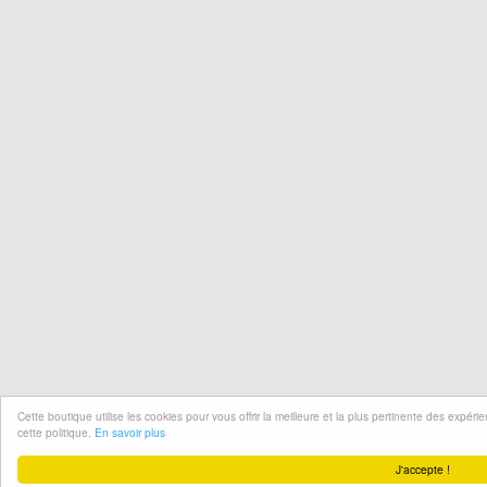
Cette boutique utilise les cookies pour vous offrir la meilleure et la plus pertinente des expér
cette politique.
En savoir plus
J'accepte !