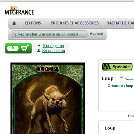
Avancé
S'enregistrer
0
Se connecter
Spéciale
Loup
Versi
Créature : loup
La l
Loup