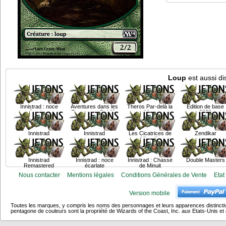
Loup
est aussi di
Innistrad : noce
Aventures dans les
Theros Par-delà la
Edition de base
écarlate
Royaumes Oubliés
Mort
2020
Innistrad
Innistrad
Les Cicatrices de
Zendikar
Mirrodin
Innistrad
Innistrad : noce
Innistrad : Chasse
Double Masters
Remastered
écarlate
de Minuit
Nous contacter
Mentions légales
Conditions Générales de Vente
Etat
Version mobile
Toutes les marques, y compris les noms des personnages et leurs apparences distincti
pentagone de couleurs sont la propriété de Wizards of the Coast, Inc. aux Etats-Unis et