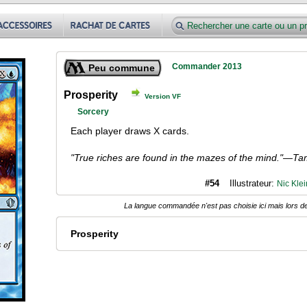
Commander 2013
Peu commune
Prosperity
Version VF
Sorcery
Each player draws X cards.
"True riches are found in the mazes of the mind."—T
#54
Illustrateur:
Nic Klei
La langue commandée n'est pas choisie ici mais lors de
Prosperity