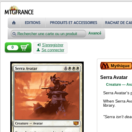
Avancé
S'enregistrer
0
Se connecter
Mythique
Serra Avatar
Creature — Av
Serra Avatar's 
When Serra Avat
library.
"Serra isn't de