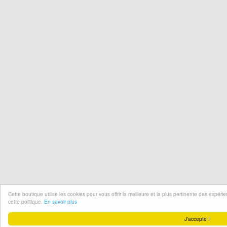
Cette boutique utilise les cookies pour vous offrir la meilleure et la plus pertinente des expér
cette politique.
En savoir plus
J'accepte !