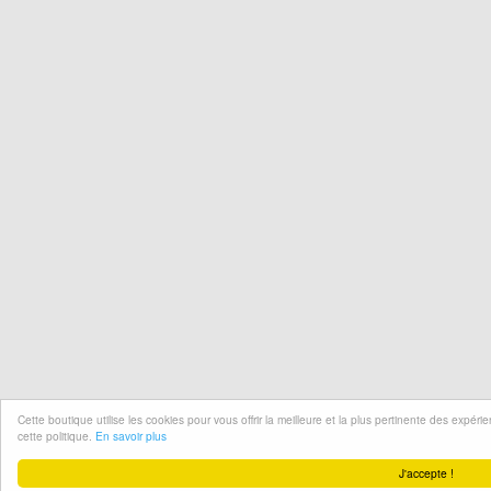
Cette boutique utilise les cookies pour vous offrir la meilleure et la plus pertinente des expér
cette politique.
En savoir plus
J'accepte !