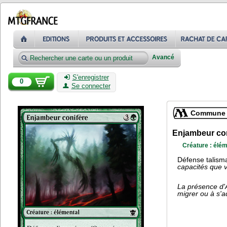
Avancé
S'enregistrer
0
Se connecter
Commune
Enjambeur con
Créature : élém
Défense talis
capacités que v
La présence d'A
migrer ou à s'a