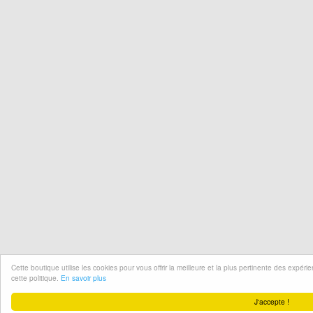
Cette boutique utilise les cookies pour vous offrir la meilleure et la plus pertinente des expér
cette politique.
En savoir plus
J'accepte !