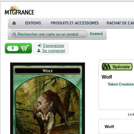
Avancé
S'enregistrer
0
Se connecter
Spéciale
Wolf
Token Creature
La l
Wolf