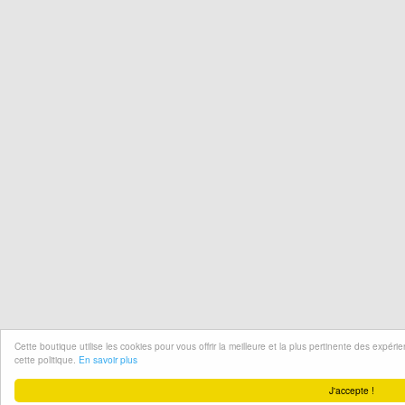
Cette boutique utilise les cookies pour vous offrir la meilleure et la plus pertinente des expér
cette politique.
En savoir plus
J'accepte !