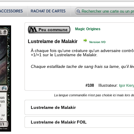
Magic Origines
Peu commune
Lustrelame de Malakir
Version VO
À chaque fois qu'une créature qu'un adversaire contr
+1/+1 sur le Lustrelame de Malakir.
Chaque estafilade tache de sang frais sa lame, qu'il lè
#108
Illustrateur:
Igor Kier
La langue commandée n'est pas choisie ici mais lors de
Lustrelame de Malakir
Lustrelame de Malakir FOIL