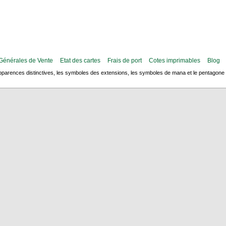
Générales de Vente
Etat des cartes
Frais de port
Cotes imprimables
Blog
arences distinctives, les symboles des extensions, les symboles de mana et le pentagone de