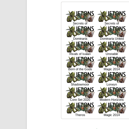
Secrets of
Secrets of
Strixhaven
Strixhaven
Dominaria
Dominaria United
Remastered
Rivals of Ixalan
Unstable
Born of the Gods
Magic 2014
Shadowmoor
Lorwyn
Core Set 2020
Modern Horizons
Theros
Magic 2014