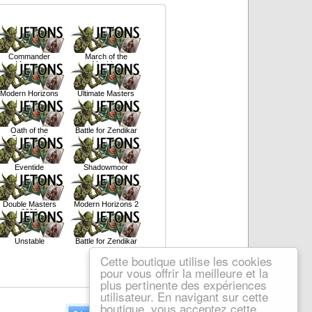
Commander
March of the
Masters
Machine
Modern Horizons
Ultimate Masters
Oath of the
Battle for Zendikar
Gatewatch
Eventide
Shadowmoor
Double Masters
Modern Horizons 2
2022
Unstable
Battle for Zendikar
Cette boutique utilise les cookies
pour vous offrir la meilleure et la
plus pertinente des expériences
utilisateur. En navigant sur cette
boutique, vous acceptez cette