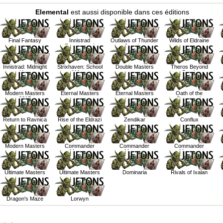
Elemental
est aussi disponible dans ces éditions
Final Fantasy
Innistrad
Outlaws of Thunder
Wilds of Eldraine
Remastered
Junction
Innistrad: Midnight
Strixhaven: School
Double Masters
Theros Beyond
Hunt
of Mages
Death
Modern Masters
Eternal Masters
Eternal Masters
Oath of the
2017
Gatewatch
Return to Ravnica
Rise of the Eldrazi
Zendikar
Conflux
Modern Masters
Commander
Commander
Commander
Masters
Masters
Masters
Ultimate Masters
Ultimate Masters
Dominaria
Rivals of Ixalan
Dragon's Maze
Lorwyn