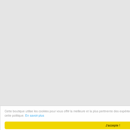
Cette boutique utilise les cookies pour vous offrir la meilleure et la plus pertinente des expér
cette politique.
En savoir plus
J'accepte !