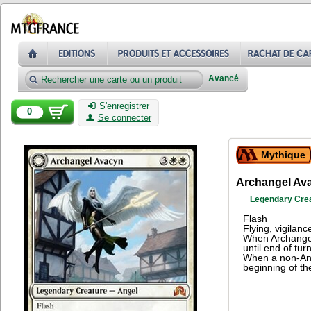
Avancé
S'enregistrer
0
Se connecter
Mythique
Archangel Av
Legendary Cre
Flash
Flying, vigilanc
When Archangel 
until end of turn
When a non-Ang
beginning of th