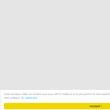
Cette boutique utilise les cookies pour vous offrir la meilleure et la plus pertinente des expér
cette politique.
En savoir plus
J'accepte !