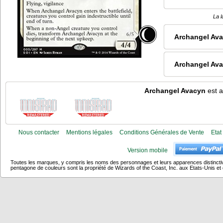
La l
Archangel Av
Archangel Av
Archangel Avacyn
est a
Nous contacter
Mentions légales
Conditions Générales de Vente
Etat
Version mobile
Toutes les marques, y compris les noms des personnages et leurs apparences distincti
pentagone de couleurs sont la propriété de Wizards of the Coast, Inc. aux Etats-Unis et