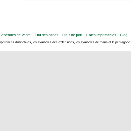
Générales de Vente
Etat des cartes
Frais de port
Cotes imprimables
Blog
arences distinctives, les symboles des extensions, les symboles de mana et le pentagone de