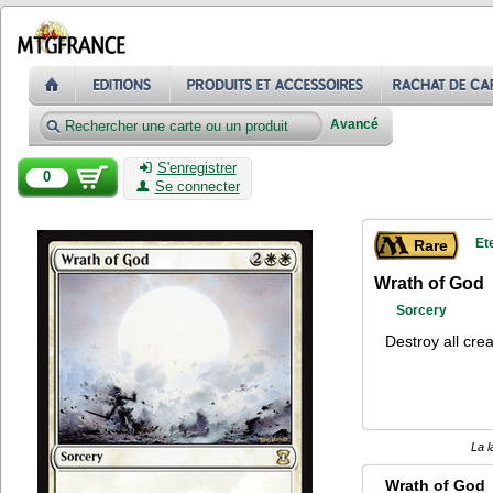
Avancé
S'enregistrer
0
Se connecter
Et
Rare
Wrath of God
Sorcery
Destroy all cre
La l
Wrath of God