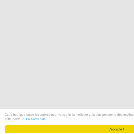
Cette boutique utilise les cookies pour vous offrir la meilleure et la plus pertinente des expér
cette politique.
En savoir plus
J'accepte !