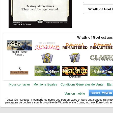
Wrath of God 
Wrath of God
est auss
Magic Player
Reward
Amonkhet
Nous contacter
Mentions légales
Conditions Générales de Vente
Etat
Version mobile
Toutes les marques, y compris les noms des personnages et leurs apparences distincti
pentagone de couleurs sont la propriété de Wizards of the Coast, Inc. aux Etats-Unis et