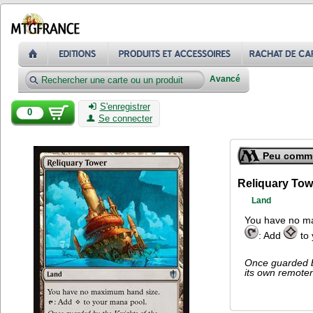
Avancé
S'enregistrer
0
Se connecter
Peu comm
Reliquary Tow
Land
You have no m
: Add
to 
Once guarded by
its own remoten