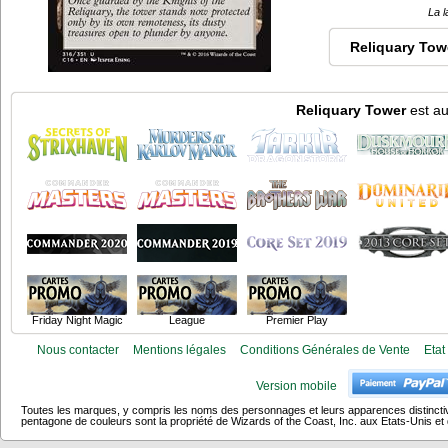
La l
Reliquary Tow
Reliquary Tower
est au
Friday Night Magic
League
Premier Play
Nous contacter
Mentions légales
Conditions Générales de Vente
Etat
Version mobile
Toutes les marques, y compris les noms des personnages et leurs apparences distincti
pentagone de couleurs sont la propriété de Wizards of the Coast, Inc. aux Etats-Unis et