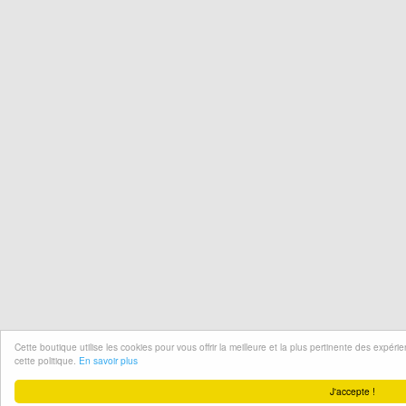
Cette boutique utilise les cookies pour vous offrir la meilleure et la plus pertinente des expér
cette politique.
En savoir plus
J'accepte !