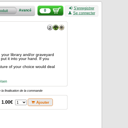
S'enregistrer
0
Avancé
Se connecter
h your library and/or graveyard
put it into your hand. If you
ature of your choice would deal
elsen
 la finalisation de la commande
1.00€
Ajouter