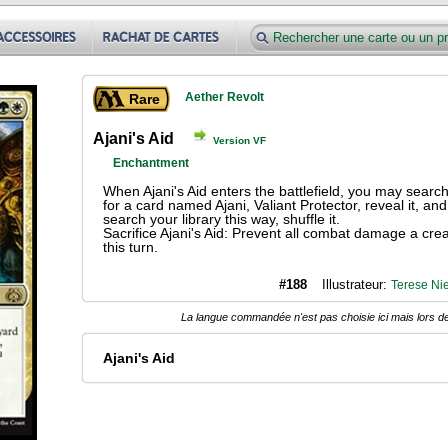
Aether Revolt
Rare
Ajani's Aid
Version VF
Enchantment
When Ajani's Aid enters the battlefield, you may searc
for a card named Ajani, Valiant Protector, reveal it, and 
search your library this way, shuffle it.
Sacrifice Ajani's Aid: Prevent all combat damage a cre
this turn.
#188
Illustrateur:
Terese Ni
La langue commandée n'est pas choisie ici mais lors de
Ajani's Aid