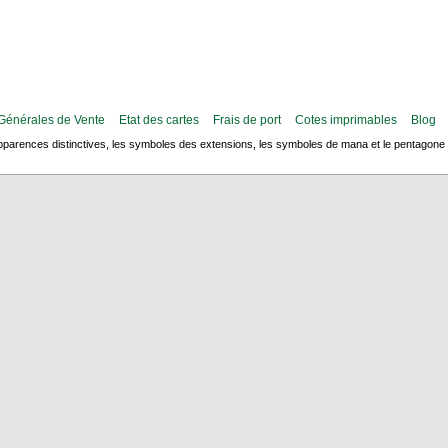
Générales de Vente
Etat des cartes
Frais de port
Cotes imprimables
Blog
arences distinctives, les symboles des extensions, les symboles de mana et le pentagone de