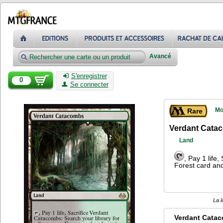
Avancé
S'enregistrer
0
Se connecter
Mo
Rare
Verdant Cata
Land
, Pay 1 life
Forest card and 
La l
Verdant Cata