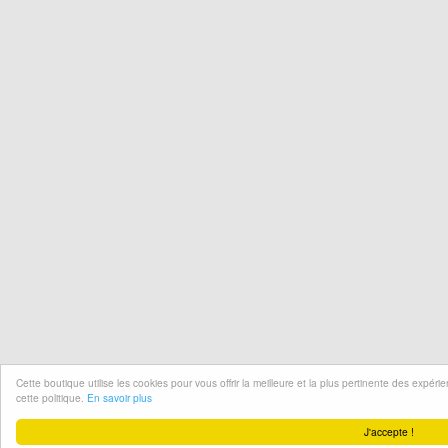
Cette boutique utilise les cookies pour vous offrir la meilleure et la plus pertinente des expér
cette politique.
En savoir plus
J'accepte !