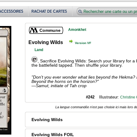
Amonkhet
Commune
Evolving Wilds
Version VF
Land
, Sacrifice Evolving Wilds: Search your library for a
the battlefield tapped. Then shuffle your library.
"Don't you ever wonder what lies beyond the Hekma? 
Beyond the horns on the horizon?"
—Samut, initiate of Tah crop
#242
Illustrateur:
Christine
La langue commandée n'est pas choisie ici mais lors de
Evolving Wilds
Evolving Wilds FOIL