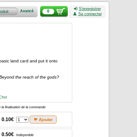
S'enregistrer
0
Avancé
Se connecter
 basic land card and put it onto
Beyond the reach of the gods?
 Choi
 la finalisation de la commande
0.10€
Ajouter
0.50€
Indisponible