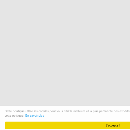
Cette boutique utilise les cookies pour vous offrir la meilleure et la plus pertinente des expér
cette politique.
En savoir plus
J'accepte !