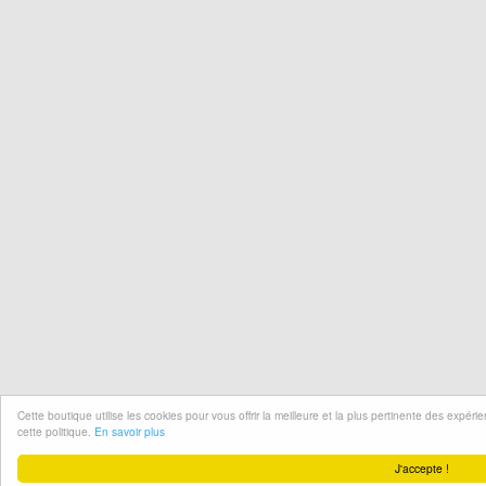
Cette boutique utilise les cookies pour vous offrir la meilleure et la plus pertinente des expér
cette politique.
En savoir plus
J'accepte !