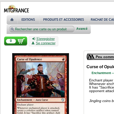
Avancé
S'enregistrer
0
Se connecter
Peu comm
Curse of Opu
Enchantment —
Enchant player
Whenever enchan
It has "Sacrifi
opponent attack
Jingling coins