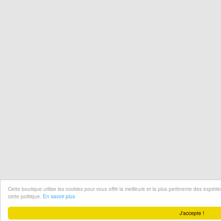
Cette boutique utilise les cookies pour vous offrir la meilleure et la plus pertinente des expér
cette politique.
En savoir plus
J'accepte !