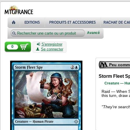
Avancé
S'enregistrer
0
Se connecter
Peu comm
Storm Fleet S
Creature — Hu
Raid — When Sto
this turn, draw 
"They're search