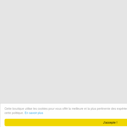
Cette boutique utilise les cookies pour vous offrir la meilleure et la plus pertinente des expér
cette politique.
En savoir plus
J'accepte !