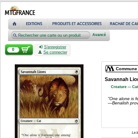
Avancé
S'enregistrer
0
Se connecter
Commune
Savannah Lio
Creature — Ca
"One alone is 
—Benalish pro
La l