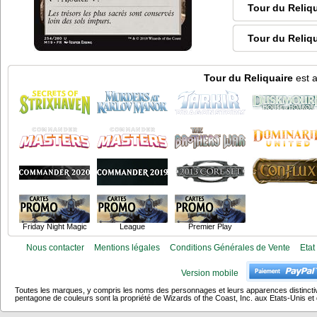
Tour du Reliqu
Tour du Reliq
Tour du Reliquaire
est a
Friday Night Magic
League
Premier Play
Nous contacter
Mentions légales
Conditions Générales de Vente
Etat
Version mobile
Toutes les marques, y compris les noms des personnages et leurs apparences distincti
pentagone de couleurs sont la propriété de Wizards of the Coast, Inc. aux Etats-Unis et