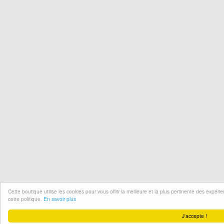
Cette boutique utilise les cookies pour vous offrir la meilleure et la plus pertinente des expér
cette politique.
En savoir plus
J'accepte !