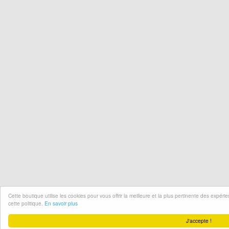
Cette boutique utilise les cookies pour vous offrir la meilleure et la plus pertinente des expér
cette politique.
En savoir plus
J'accepte !