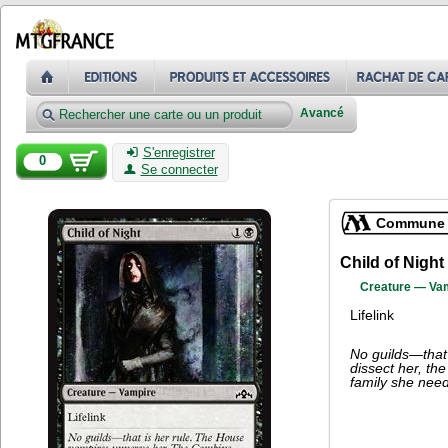
Avancé
S'enregistrer
0
Se connecter
Commune
Child of Night
Creature — Va
Lifelink
No guilds—that
dissect her, th
family she need