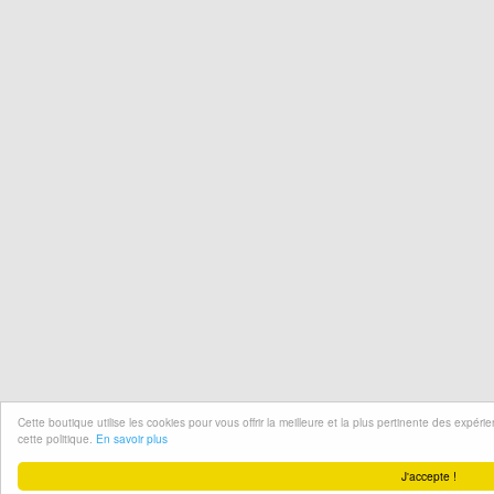
Cette boutique utilise les cookies pour vous offrir la meilleure et la plus pertinente des expér
cette politique.
En savoir plus
J'accepte !