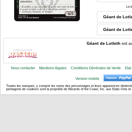
La l
Géant de Lotl
Géant de Lotl
Géant de Lotleth
est au
Nous contacter
Mentions légales
Conditions Générales de Vente
Etat
Version mobile
Toutes les marques, y compris les noms des personnages et leurs apparences distincti
pentagone de couleurs sont la propriété de Wizards of the Coast, Inc. aux Etats-Unis et