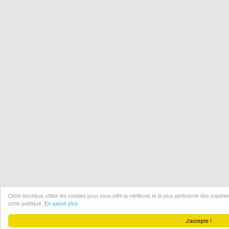
Cette boutique utilise les cookies pour vous offrir la meilleure et la plus pertinente des expér
cette politique.
En savoir plus
J'accepte !