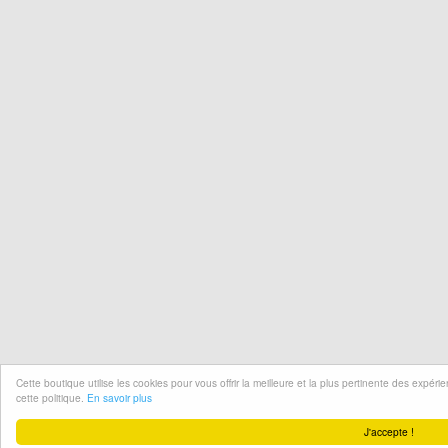
Cette boutique utilise les cookies pour vous offrir la meilleure et la plus pertinente des expér
cette politique.
En savoir plus
J'accepte !