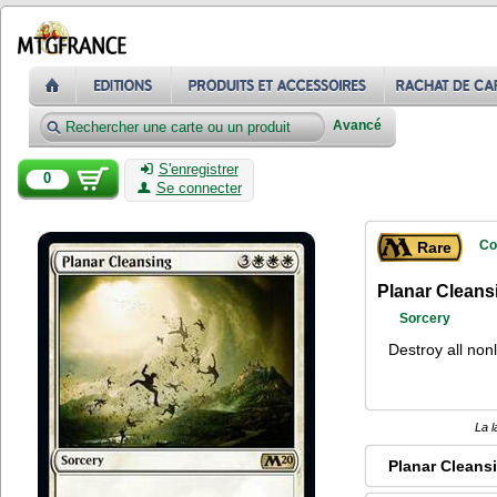
Avancé
S'enregistrer
0
Se connecter
Co
Rare
Planar Cleans
Sorcery
Destroy all no
La l
Planar Cleans