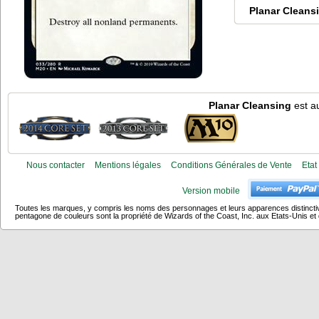
Planar Cleans
Planar Cleansing
est au
Nous contacter
Mentions légales
Conditions Générales de Vente
Etat
Version mobile
Toutes les marques, y compris les noms des personnages et leurs apparences distincti
pentagone de couleurs sont la propriété de Wizards of the Coast, Inc. aux Etats-Unis et