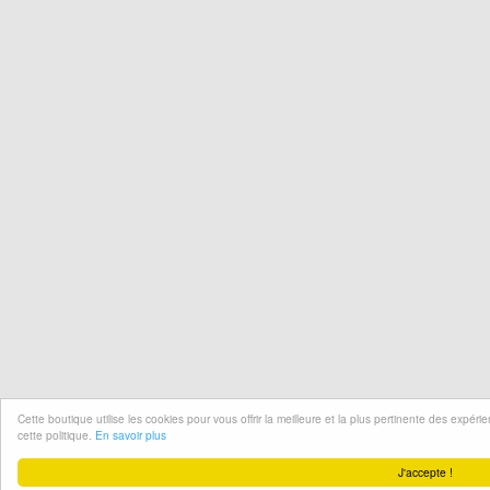
Cette boutique utilise les cookies pour vous offrir la meilleure et la plus pertinente des expér
cette politique.
En savoir plus
J'accepte !