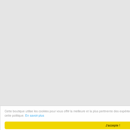
Cette boutique utilise les cookies pour vous offrir la meilleure et la plus pertinente des expér
cette politique.
En savoir plus
J'accepte !