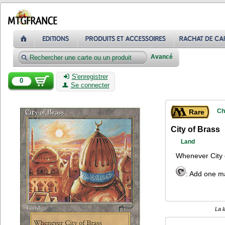
Avancé
S'enregistrer
0
Se connecter
Ch
Rare
City of Brass
Land
Whenever City 
: Add one m
La l