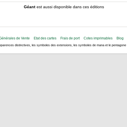
Géant
est aussi disponible dans ces éditions
Générales de Vente
Etat des cartes
Frais de port
Cotes imprimables
Blog
arences distinctives, les symboles des extensions, les symboles de mana et le pentagone de